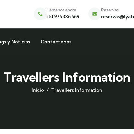
Llámanos ahora
Reservas
+51 975 386 569
reservas@lyat
ogs y Noticias
Contáctenos
Travellers Information
Inicio
Travellers Information