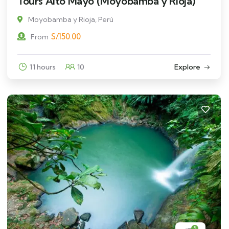
Tours Alto Mayo (Moyobamba y Rioja)
Moyobamba y Rioja, Perú
S/.
150.00
From
11 hours
10
Explore
5