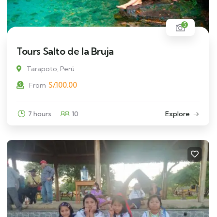
5
Tours Salto de la Bruja
Tarapoto, Perú
S/.
100.00
From
7 hours
10
Explore